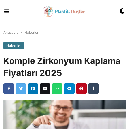
Skip
to
content
Anasayfa
»
Haberler
Haberler
Komple Zirkonyum Kaplama
Fiyatları 2025